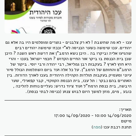
עכו - לא מה שחשבת ! לא רק צלבנים - נוצרים ומוסלמים היו בה אלא גם
יהודים. עכו שימשה כשער הכניסה לא"י וככזו שימשה יהודים רבים
שהגיעו אליה וביקרו בה . היכן נשא הרמב"ן את דרשת ראש השנה ? היכן
שכן בית הכנסת בו ביקר אור החיים הקדוש ? חכמי ישראל בעכו - והרי
היא חוץ לארץ ? בעקבות רבן גמליאל, רבי יהודה ורבי יוסי. ביקור של
הרמב"ם והחותם של הרמב"ן. על כל אלה ועד ביום השתלמות הכולל סיור
עיוני ומעמיק בעקבות תולדות הקהילה היהודית בעכו לאורך הדורות. בין
האתרים בהם נבקר : תל עכו, בית הכנסת הקווקזי, קבר קפארלי, שער
היבשה, בית כנסת הרמח"ל ועוד ציוד נדרש: נעליים נוחות להליכה ,
כובע , מים, מזון למשך היום לבוש צנוע (כניסה לבתי כנסת).
תאריך:
14/09/2020 10:00 - 14/09/2020 17:00
מיקום
תחנת רכבת עכו (
מפה
)