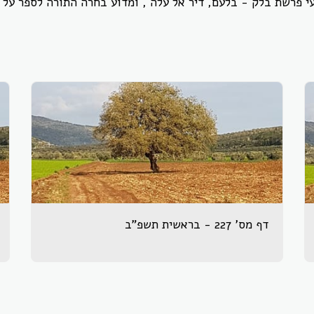
- דף שבועי פרשת בלק - בלעם, דיר אל עלה , ומדוע בחרה התורה לספר ע
דף מס' 227 - בראשית תשפ"ב