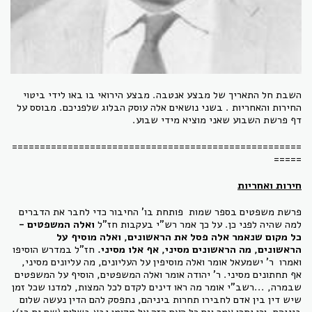
השבת חל התאריך של מבצע אנטבה. מבצע הירואי בו באו לידי ביטוי
החירות והאחריות . בשני נושאים אלה עוסק הבלוג שלפניכם. מבוסס על
דף פרשת השבוע שאני מוציא מידי שבוע.
====================================================
=====
חירות ואחריות
פרשת משפטים בספר שמות פותחת בו' החיבור כדי לחבר את הדברים
למה שהיה לפני כן. על כך אמר רש"י בעקבות חז"ל
ואלה המשפטים -
כל מקום שנאמר אלה פסל את הראשונים, ואלה מוסיף על
הראשונים, מה הראשונים מסיני, אף אלו מסיני.
חז"ל במדרש הוסיפו
ואמרו ר' ישמעאל אומר ואלה מוסיפין על העליונים, מה עליונים מסיני,
אף תחתונים מסיני. ר' יהודה אומר ואלה המשפטים, הוסיף על המשפטים
שבמרה, ...רשב"י אומר מה ראו דינים לקדם לכל המצות, למדנו שכל זמן
שיש דין בין אדם לחבירו תחרות ביניהם, נתפסק להם הדין נעשה שלום
ביניהם, וכן יתרו אמר וגם כל העם הזה על מקומו יבא בשלום (שם יח כג):