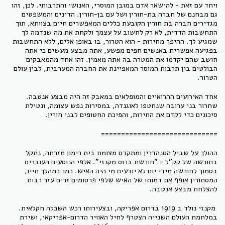
ויחד עם זאת - להישאר אדם במובן המוסרי, האנושי והתרבותי. לכן, זהו
גם מבחנם של חברה בת-חורין ושל עם בן-חורין. הדינים והמשפטים
מגדירים חברה בת חורין הקובעת כללים המאפשרים חיים בצוותא, תוך
התחשבות הדדית, לא רק לחשוב על עצמך ולקחת את מה שנדמה לך
שמגיע לך. ההיפך מחירות - הוא הטרור, בו באופן אלים, ללא התחשבות
בפגיעה אפשרית באנשים חפים מפשע, אתה מבצע מעשים כי אתה
חושב שהם יקדמו את המטרה בה אתה מאמין. זהו אחד מהמאבקים
הבולטים בין תרבות המוסר המאפיינת את החברה המערבית, לבין עולם
הטרור.
אחד האירועים ההרואיים והמופלאים במאבק זה היה מבצע אנטבה.
שחרור בני ערובה שנחטפו לאוגנדה, במסירות נפש עצומה, ונטילת
סיכונים כדי לקדם את החירות, והפיכת החטופים לבני חורין.
=============================
ההולך על שביל הסנהדרין ומתקדם מצומת בית רימון מזרחה, נתקל
בחורשה של קק"ל - "חורשת ברוס מקנזי". אלפי הנוסעים העוברים
בסמוך לחורשה מידי יום לא יודעים מי היה האיש. כמו במהלך חייו,
המסתורין אופף את דמותו של האיש שלפי פרסומים זרים עזר רבות
להצלחת מבצע אנטבה.
מקנזי נולד ב 1919 בדרום אפריקה, ובצעירותו רכש השכלה חקלאית.
במלחמת העולם השנייה הצטרף לחיל האוויר הדרום-אפריקאי, ושירת