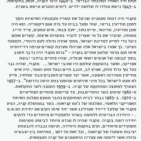
תחת חיל האוויר המלכותי הבריטי. ב-1946 היגר לקניה, ועסק בחקלאות.
ב-1945 נישא ונולדו לו שלושה ילדים. לימים התגרש ונישא בשנית.
מקנזי היה דמות ססגונית שניצל את קשריו ותכונותיו האישיות והפך
לסוכן מודיעין בריטי, שחי ופעל בבית על גדת אגם ויקטוריה. הוא היה
סוכן מודיעין, מדינאי, טייס נועז, יועץ צבאי, איש עסקים, צייד ודייג
מומחה, שהכיר את כל מי שצריך להכיר בעשרות ארצות. קשרים אותם
ניצל כדי לסייע למדינת ישראל, מתוך אהדה גדולה לעם היהודי, ולמפעל
הציוני. כך אמרו בישראל אלה שניהלו מערכת קשרים עניפה וידידותית
איתו ועם גורמי שלטון אחרים בקניה - "ברוס מקנזי היה נדבך חשוב
בתוך קבוצה של אנשים יוצאי אנגליה, שהיו פזורים ברחבי יבשת
אפריקה, ואשר בהשקפת עולמם היו אוהבי ישראל... מקנזי, שהיה גבר
כעל גוף גדול וחזק, אמיץ לב, חובב חיים ובעל חוש הומור, היה איש
מודיעין ממדרגה ראשונה, אשר יצר קשרים חשובים עבור שולחיו, סייע
לא מעט לישראל בכל מיני אירועים שהתערבותו היתה נדרשת". ב-1957
הצטרף למועצה המחוקקת של קניה. ב-1959 התמנה לשר החקלאות.
מ-1962 שימש כשר ההתיישבות, עד פרישתו מהחיים הפוליטיים
ב-1970. ב-1963 נבחר לבית המחוקקים כחבר מטעם מפלגת האיחוד
האפריקני הלאומי, מפלגתו של ג'ומו קניאטה. כשר בממשלת קניה, הגיע
מקנזי אל קולונל דייויד סטרלינג אשר יחד איתו הקים את יחידת הס.א.ס
. - היחידה הבריטית ללוחמה בטרור ולתפקידים מיוחדים כדי להקים
יחידה דומה בקניה. מקנזי שהיה לו מנדט מיוחד לביצוע משימות
ותפקידים מיוחדים, תרם בהקמת היחידה, תרומה נכבדה להבטחת
יציבות משטרו של קניאטה , וכל זאת על רקע , מתיחות בין-שבטית
גדולה אשר ליוותה את צעדיה הראשונים של קניה העצמאית.