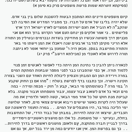
(פסיקתא זוטרתא שמות פרשת משפטים פרק כא סימן א)
קיום משפטים ודינים הוא המתכון הבטוח להשכנת שלום בין בני אדם.
שלא יהיה בליבו של אדם על חברו. כך מסביר המדרש את הסיבה לכך
שהקב"ה לא הוביל את העם ישירות ממצרים לארץ ישראל דרך ארץ
פלישתים . כי אמר אלקים פן ינחם העם אמר הקדוש ברוך הוא אם אני
מכניסן דרך פשוטה עכשיו הן מחזיקין בשדות ובכרמים ובטילין מן התורה
אלא הריני מקיפן למדבר ארבעים שנה ויאכלו את המן וישתו מי באר
והתורה מתישבת בגופן. מכאן היה ר' שמעון בן יוחאי אומר לא ניתנה
תורה לדרוש אלא לאוכלי מן (מכילתא דרשב"י פרק יג)
לכאורה ניתן להבין כי נתינת המן היתה כדי לאפשר לאנשים זמן פנוי
ללמוד תורה. אך כפי שהסברנו כבר לפני מספר שבועות המתקת המים
במרה וירידת המן הם המבחן והנסיון ליכולת לחיות האחד עם השני בצורה
תקינה וישרה. וכך כתבנו בדף לפרשת בשלח : "מהו אם כן החוק שקבע
ה' במי מרה ? כשהומתקו מי הבאר, קבע ה' חוק - מכסה ומידה - כמה
מים זכאי כל אדם לשאוב עבור עצמו, עבור משפחתו ועבור מקנהו. בלא
קביעת מנת חוקו של כל אחד ממי הבאר, קשה לתאר ולדמיין את מה
שעלול היה לקרות כאשר שישים ריבוא אנשים צמאי מים, לאחר שלושה
ימי הליכה במדבר, היו מתנפלים על המים. . . במרה הועמד לראשונה עם
העבדים, שיצאו זה עתה לחירות, במבחן של כבוד הדדי, של התחשבות
בזולת, ובעיקר - של משמעת. כל אלו הם מושגים ראשוניים ויסודיים
בדרך לבניין חברה מתוקנת, עַם ולאום; מושגים ראשוניים בדרך לחירות..
. . כך גם בפרשת המן. אין אנו יודעים כמה מן ירד בכל יום, אך גם אם