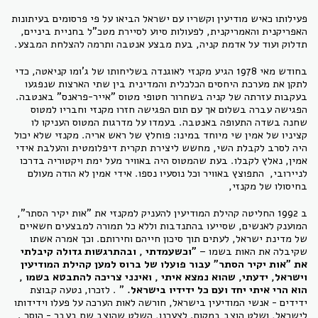
פעילותו כאיש מודיעין וקשריו עם ישראל הביאו על פי פרסומים בעיתונות
האפריקנית והאמריקנית, לפעולות סיוע לסיירת מטכ"ל בחניית ביניים,
תדלוק ועוד על אדמת קניה, בעת מבצע אנטבה ותרמה להצלחת המבצע.
בחודש מאי 1978 הגיע מקנזי לאוגנדה בשליחותו של ג'ומו קניאטה, כדי
לתקן את מערכת היחסים הכלכלית והמדינית בין שתי הארצות שנפגעו
בעקבות עזרתה של קניה בשחרור חטופי מטוס "אייר-פראנס" באנטבה.
הפגישה עברה בשלום אך עם תום הפגישה חזרו מקנזי וחבריו למטוס
שחנה בשדה התעופה באנטבה. בעמדו על מדרגות המטוס העניקו לו
קציניו של אמין שי מיוחד במינו: פוחלץ של ראש אריה. מקנזי שלא יכול
היה לסרב לקבלת השי, מחשש ליצירת תקרית דיפלומטית והעלבת אידי
אמין, נאלץ לקבלו. בעת שהמטוס היה באוויר מעל ימת ויקטוריה בדרכו
לניירובי, התפוצץ באוויר וכל נוסעיו נספו. אידי אמין לא הודה מעולם
בחיסולו של מקנזי,
ב 1992 החליטה קהילת המודיעין להעניק למקנזי את "אות יקיר הסתר",
המוענק לאנשים, שסייעו בהתנדבות וללא כל תמורה למבצעים חשאיים
של מדינת ישראל, לעתים תוך סיכון חייהם וחירותם. וכך אמרה אשתו
שקיבלה את האות בשמו –
"וכשעמדתי , ובהתרגשות גדולה קיבלתי
את "אות יקיר הסתר" עבור פועלו של ברוס למען קהילת המודיעין
וישראל, ידעתי, שהוא נמצא איתי , ואינני צריכה להתבטא בשמו ,
הוא הרי איתי יחד ועם כל ידידיו בישראל.
" . לזכרו, נטעה קבוצת
ידידים - אנשי המודיעין בישראל, חורשה לאות הערכה על פעלו וידידותו
לישראל, ושלט הוצב במקום. לצערנו, השלט שהוצב שם בעבר - הוסר .