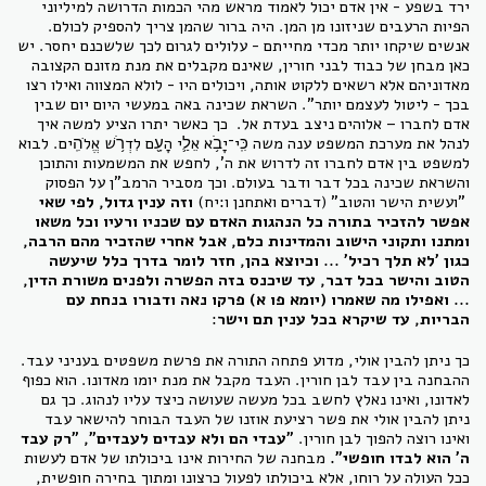
ירד בשפע - אין אדם יכול לאמוד מראש מהי הכמות הדרושה למיליוני
הפיות הרעבים שניזונו מן המן. היה ברור שהמן צריך להספיק לכולם.
אנשים שיקחו יותר מכדי מחייתם - עלולים לגרום לכך שלשכנם יחסר. יש
כאן מבחן של כבוד לבני חורין, שאינם מקבלים את מנת מזונם הקצובה
מאדוניהם אלא רשאים ללקוט אותה, ויכולים היו - לולא המצווה ואילו רצו
בכך - ליטול לעצמם יותר". השראת שכינה באה במעשי היום יום שבין
אדם לחברו – אלוהים ניצב בעדת אל. כך כאשר יתרו הציע למשה איך
לנהל את מערכת המשפט ענה משה כִּֽי־יָבֹ֥א אֵלַ֛י הָעָ֖ם לִדְרֹ֥שׁ אֱלֹהִֽים. לבוא
למשפט בין אדם לחברו זה לדרוש את ה', לחפש את המשמעות והתוכן
והשראת שכינה בכל דבר ודבר בעולם. וכך מסביר הרמב"ן על הפסוק
"ועשית הישר והטוב" (דברים ואתחנן ו:יח)
וזה ענין גדול, לפי שאי
אפשר להזכיר בתורה כל הנהגות האדם עם שכניו ורעיו וכל משאו
ומתנו ותקוני הישוב והמדינות כלם, אבל אחרי שהזכיר מהם הרבה,
כגון 'לא תלך רכיל' ... וכיוצא בהן, חזר לומר בדרך כלל שיעשה
הטוב והישר בכל דבר, עד שיכנס בזה הפשרה ולפנים משורת הדין,
... ואפילו מה שאמרו (יומא פו א) פרקו נאה ודבורו בנחת עם
הבריות, עד שיקרא בכל ענין תם וישר
:
כך ניתן להבין אולי, מדוע פתחה התורה את פרשת משפטים בעניני עבד.
ההבחנה בין עבד לבן חורין. העבד מקבל את מנת יומו מאדונו. הוא כפוף
לאדונו, ואינו נאלץ לחשב בכל מעשה שעושה כיצד עליו לנהוג. כך גם
ניתן להבין אולי את פשר רציעת אוזנו של העבד הבוחר להישאר עבד
ואינו רוצה להפוך לבן חורין.
"עבדי הם ולא עבדים לעבדים", "רק עבד
ה' הוא לבדו חופשי".
מבחנה של החירות אינו ביכולתו של אדם לעשות
ככל העולה על רוחו, אלא ביכולתו לפעול כרצונו ומתוך בחירה חופשית,