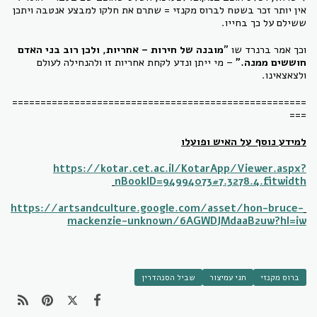
אין יותר זכר בשטח לברוס מקנזי = שתרם את חלקו למבצע אנטבה ויתכן
ששילם על כך בחייו.
וכך אמר ברנרד שו "
מובנה של חירות – אחריות, ולכן רוב בני האדם
חוששים ממנה."
– מי ייתן ונדע לקחת אחריות זו ולהנחילה לעולם
ולצאצאינו.
====================================================
===
למידע נוסף על האיש ופועלו
https://kotar.cet.ac.il/KotarApp/Viewer.aspx?
nBookID=94994073#7.3278.4.fitwidth
https://artsandculture.google.com/asset/hon-bruce-
mackenzie-unknown/6AGWDJMdaaB2uw?hl=iw
ברוס מקנזי
חגי עמיצור
שביל הסנהדרין