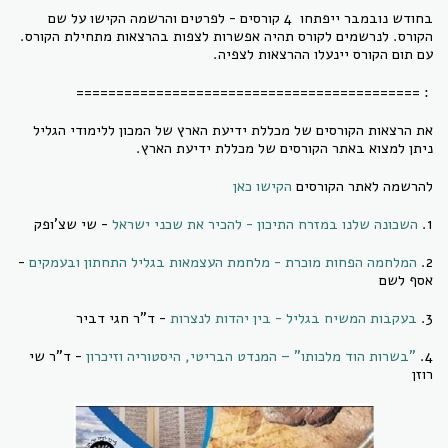
בחודש נובמבר ייפתחו 4 קורסים - לפרטים והרשמה הקישו על שם
הקורס. לנרשמים לקורס תהיה אפשרות לצפות בהרצאות מתחילת הקורס.
עם תום הקורס יינעלו ההרצאות לצפיה.
: ===========================================
את הרצאות הקורסים של מכללת ידיעת הארץ של המכון ללימודי הגליל
ניתן למצוא באתר הקורסים של מכללת ידיעת הארץ.
להרשמה לאתר הקורסים
הקישו כאן
1.
השכונה שלנו במזרח התיכון - להכיר את שכני ישראל
- שי שצ'ופק
2.
המלחמה הפחות מוכרת - מלחמת העצמאות בגליל התחתון ובעמקים
-
אסף לשם
3.
בעקבות המשיח בגליל - בין יהדות לנצרות
- ד"ר חגי דביר
4.
"בשרות הוד מלכותו" – המנדט הבריטי, היסטוריה וזיכרון
- ד"ר שי
רוזן