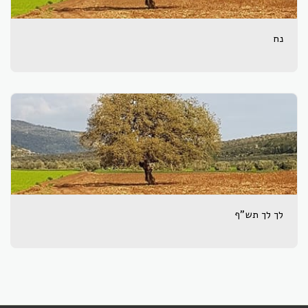
נח
לך לך תש"ף